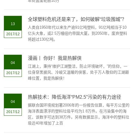
年处置废轮胎10万
全球塑料危机还是来了，如何破解“垃圾围城”？
13
人类自1950年代以来生产逾91亿吨塑料，91亿吨相当于10
亿头大象，或2 5万幢纽约帝国大厦。到2050年，废弃塑料
2017/12
将超过130亿吨。
漫画丨 你好！我是热解侠
04
江湖上，秉持“维护江湖整洁，防止环境破坏，”的信仰，一
位身穿黑披风、冷峻又温暖的侠客，处于万人敬仰的江湖巅
2017/12
峰位置，我是热解侠！
热解技术：降低海洋“PM2.5”污染的有力途径
04
据联合国环境规划署2006年的一份报告估算，每平方公里的
海洋表面漂浮的塑料垃圾平均为1 8万件。在污染集中的海
2017/12
区，该数字可达到38万件。另有数据显示，海洋中的塑料垃
圾近40年增加了上百