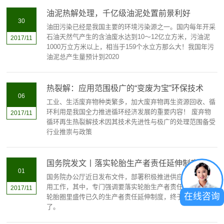
油泥热解处理，千亿级油泥处置前景利好
30
油田污染已经是我国主要的环境污染源之一。国内每年开采
石油天然气产生的含油废水达到10～12亿立方米，污油泥
2017/11
1000万立方米以上，相当于159个水立方那么大！我国年污
油泥总产生量预计到2020
热裂解：应用范围极广的“变废为宝”环保技术
06
工业、生活废弃物种类繁多，加大废弃物再生资源回收、循
环利用是我国全力推进循环经济发展的重要内容！ 废弃物
2017/11
循环再生热裂解技术因其技术先进性与极广的处理范围备受
行业推崇与政策
国务院发文丨落实轮胎生产者责任延伸制度
01
国务院办公厅近日发布文件，部署积极推进供应链创新与应
用工作，其中，专门强调要落实轮胎生产者责任延伸制度。
2017/11
在线咨询
轮胎圈里盛传已久的生产者责任延伸制度，终于开始落实
了。