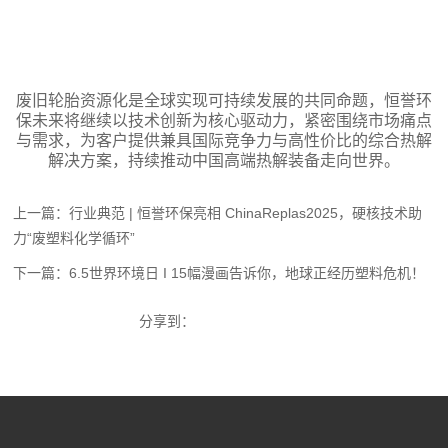
废旧轮胎资源化是全球实现可持续发展的共同命题，恒誉环
保未来将继续以技术创新为核心驱动力，紧密围绕市场痛点
与需求，为客户提供兼具国际竞争力与高性价比的综合热解
解决方案，持续推动中国高端热解装备走向世界。
上一篇：行业典范 | 恒誉环保亮相 ChinaReplas2025，硬核技术助
力“废塑料化学循环”
下一篇：6.5世界环境日 I 15幅漫画告诉你，地球正经历塑料危机！
分享到：