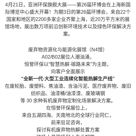
4月21日，亚洲环保旗舰大展——第26届环博会在上海新国
际博览中心盛大开幕！为期3日的第26届环博会，来自22个
国家和地区的2200多家企业齐聚上海，近20万平方米的展
馆场地，展出数万项前沿创新环境技术以及绿色环保解决方
案。
废弃物资源化与能源化展馆（N4馆）
A02/B02展位人潮汹涌，
恒誉环保以“智慧热解·碳路未来”为主题，
向客户全面展示
“全新一代·大型工业连续化智能热解生产线”
在废轮胎、废塑料、焦油渣、含油污泥、医疗废弃物、废旧
纺织品、油漆桶/油漆渣、废玻璃钢
等 30 余种有机废弃物定制化场景解决方案。
在恒誉环保展位上，
来自五湖四海、天南地北的全球行业同仁，
前来驻足咨询，
探讨有机废弃物热解处置方案